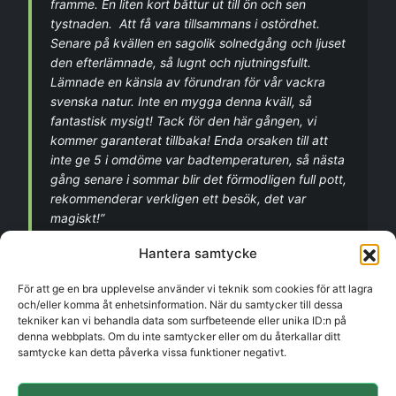
framme. En liten kort båttur ut till ön och sen
tystnaden. Att få vara tillsammans i ostördhet.
Senare på kvällen en sagolik solnedgång och ljuset
den efterlämnade, så lugnt och njutningsfullt.
Lämnade en känsla av förundran för vår vackra
svenska natur. Inte en mygga denna kväll, så
fantastisk mysigt! Tack för den här gången, vi
kommer garanterat tillbaka! Enda orsaken till att
inte ge 5 i omdöme var badtemperaturen, så nästa
gång senare i sommar blir det förmodligen full pott,
rekommenderar verkligen ett besök, det var
magiskt!”
– Anne-Marie
Hantera samtycke
För att ge en bra upplevelse använder vi teknik som cookies för att lagra
och/eller komma åt enhetsinformation. När du samtycker till dessa
”Otroligt fint ordnat på ön med alla ljus som tänds
tekniker kan vi behandla data som surfbeteende eller unika ID:n på
denna webbplats. Om du inte samtycker eller om du återkallar ditt
på kvällen. Och de små detaljerna som gör att man
samtycke kan detta påverka vissa funktioner negativt.
verkligen kan slappna av. Rekommenderas starkt”
– Nils