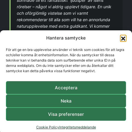
somnade till ett fantastiskt ”ljudspel” av isens
rörelser – något vi aldrig upplevt tidigare. En unik
och oförglömlig vistelse som vi varmt
rekommenderar till alla som vill ha en annorlunda
naturupplevelse med extra guldkant. Vi kommer
garanterat tillbaka!”
Hantera samtycke
–
Kim & Micael
För att ge en bra upplevelse använder vi teknik som cookies för att lagra
och/eller komma åt enhetsinformation. När du samtycker till dessa
tekniker kan vi behandla data som surfbeteende eller unika ID:n på
denna webbplats. Om du inte samtycker eller om du återkallar ditt
”Jätte trevligt ställe🤩 super mysigt med grill plats
samtycke kan detta påverka vissa funktioner negativt.
och möjlighet för fiske👍🏼”
– Henning
Acceptera
Neka
Visa preferenser
© 2026 Hedetangen. All rights reserved.
Cookie Policy
Integritetsmeddelande