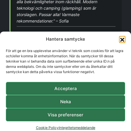
alla bekvämligheter inom räckhåll. Modern
teknologi och camping (glamping) som är
storslagen. Passar alla! Varmaste
rekommendationer.” – Sofia
Hantera samtycke
”Fantastiskt ställe! Vi åkte hit direkt på starten av
För att ge en bra upplevelse använder vi teknik som cookies för att lagra
vår semester och gick från jobbstress till total
och/eller komma åt enhetsinformation. När du samtycker till dessa
avslappning på nolltid! Otroligt fin ordnat ute på ön,
tekniker kan vi behandla data som surfbeteende eller unika ID:n på
denna webbplats. Om du inte samtycker eller om du återkallar ditt
det finns verkligen allting du kan tänkas behöva
samtycke kan detta påverka vissa funktioner negativt.
plus ännu lite mer. Rekommenderar varmt!”
– Isabelle
Acceptera
Neka
Visa preferenser
© 2026 Hedetangen. All rights reserved.
Cookie Policy
Integritetsmeddelande