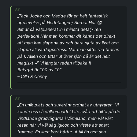
„Tack Jocke och Madde för en helt fantastisk
upplevelse på Hedetangen/ Aurora Hut 🥰
Allt är så välplanerat in i minsta detalj- ren
perfektion! När man kommer dit känns det direkt
att man kan slappna av och bara njuta av livet och
släppa all vardagsstress. När man sitter vid brasan
på kvällen och tittar ut över sjön då är det helt
magiskt 💕 Vi längtar redan tillbaka !!
Betyget är 100 av 10″
– Cilla & Conny
„En unik plats och suveränt ordnat av uthyraren. Vi
kände oss så välkomnade! Lite svårt att hitta på de
vindlande grusvägarna i Värmland, men väl värt
resan när vi väl såg igloon och visste att snart
framme. En liten kort båttur ut till ön och sen