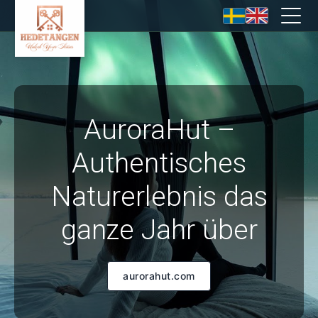
AuroraHut –
Authentisches
Naturerlebnis das
ganze Jahr über
aurorahut.com